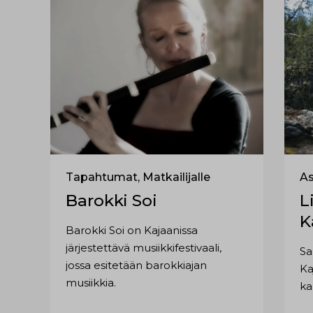
Tapahtumat, Matkailijalle
As
Barokki Soi
L
K
Barokki Soi on Kajaanissa
järjestettävä musiikkifestivaali,
Sa
jossa esitetään barokkiajan
Ka
musiikkia.
ka