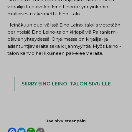
vierailijoita palvelee Eino Leinon synnyinkodin
mukaisesti rakennettu Eino -talo.
Heinäkuun puolivälissä Eino Leino-talolla vietetään
perinteisiä Eino Leino-talon kirjapäiviä Paltaniemi-
päivien yhteydessä. Ohjelmassa on kirjailija- ja
asiantuntijavieraita sekä kirjanmyyntiä. Myös Leino -
talon kahvio herkkuineen palvelee vieraita.
SIIRRY EINO LEINO -TALON SIVUILLE
Jaa sivu eteenpäin
F
T
W
S