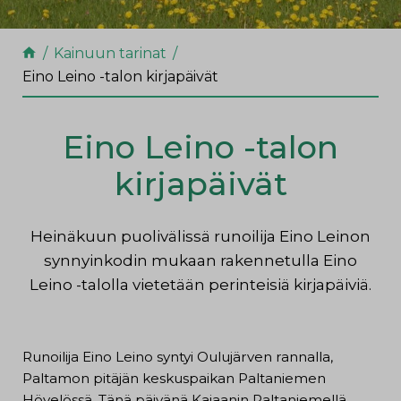
Kainuun tarinat
Eino Leino -talon kirjapäivät
Eino Leino -talon
kirjapäivät
Heinäkuun puolivälissä runoilija Eino Leinon
synnyinkodin mukaan rakennetulla Eino
Leino -talolla vietetään perinteisiä kirjapäiviä.
Runoilija Eino Leino syntyi Oulujärven rannalla,
Paltamon pitäjän keskuspaikan Paltaniemen
Hövelössä. Tänä päivänä Kajaanin Paltaniemellä