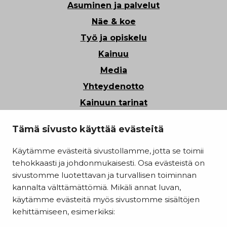
Asuminen ja palvelut
Näe & koe
Työ ja opiskelu
Kainuu
Media
Yhteydenotto
Kainuun tarinat
Tietosuoja
Tämä sivusto käyttää evästeitä
Saavutettavuusseloste
Käytämme evästeitä sivustollamme, jotta se toimii
Evästeasetukset
tehokkaasti ja johdonmukaisesti. Osa evästeistä on
Kainuun liitto
sivustomme luotettavan ja turvallisen toiminnan
kannalta välttämättömiä. Mikäli annat luvan,
käytämme evästeitä myös sivustomme sisältöjen
kehittämiseen, esimerkiksi: