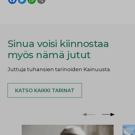
a
w
h
h
c
i
a
a
e
t
t
r
b
t
s
e
o
e
A
o
r
p
k
p
Sinua voisi kiinnostaa
myös nämä jutut
Juttuja tuhansien tarinoiden Kainuusta.
KATSO KAIKKI TARINAT