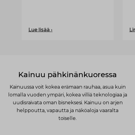
Lue lisää ›
Li
Kainuu pähkinänkuoressa
Kainuussa voit kokea erämaan rauhaa, asua kuin
lomalla vuoden ympäri, kokea villiä teknologiaa ja
uudisraivata oman bisneksesi. Kainuu on arjen
helppoutta, vapautta ja näköaloja vaaralta
toiselle.