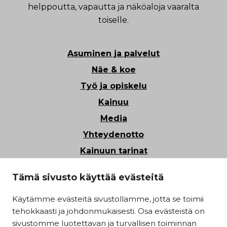
helppoutta, vapautta ja näköaloja vaaralta
toiselle.
Asuminen ja palvelut
Näe & koe
Työ ja opiskelu
Kainuu
Media
Yhteydenotto
Kainuun tarinat
Tietosuoja
Tämä sivusto käyttää evästeitä
Saavutettavuusseloste
Käytämme evästeitä sivustollamme, jotta se toimii
Evästeasetukset
tehokkaasti ja johdonmukaisesti. Osa evästeistä on
Kainuun liitto
sivustomme luotettavan ja turvallisen toiminnan