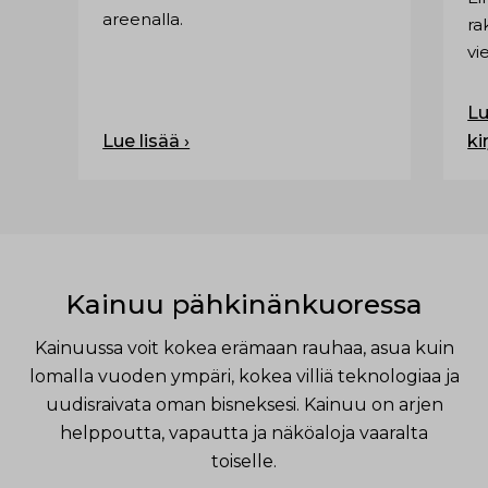
areenalla.
ra
vi
Lu
Lue lisää ›
ki
Kainuu pähkinänkuoressa
Kainuussa voit kokea erämaan rauhaa, asua kuin
lomalla vuoden ympäri, kokea villiä teknologiaa ja
uudisraivata oman bisneksesi. Kainuu on arjen
helppoutta, vapautta ja näköaloja vaaralta
toiselle.