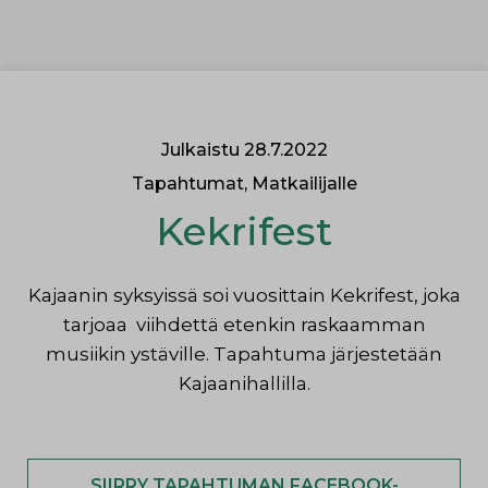
Siirry sisältöön
Julkaistu 28.7.2022
Tapahtumat, Matkailijalle
Kekrifest
Kajaanin syksyissä soi vuosittain Kekrifest, joka
tarjoaa viihdettä etenkin raskaamman
musiikin ystäville. Tapahtuma järjestetään
Kajaanihallilla.
SIIRRY TAPAHTUMAN FACEBOOK-