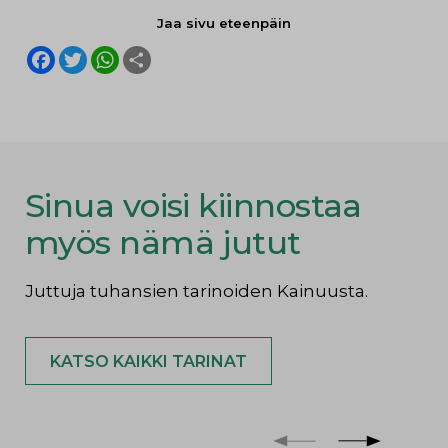
Jaa sivu eteenpäin
F
T
W
S
a
w
h
h
c
i
a
a
e
t
t
r
b
t
s
e
o
e
A
o
r
p
k
p
Sinua voisi kiinnostaa
myös nämä jutut
Juttuja tuhansien tarinoiden Kainuusta.
KATSO KAIKKI TARINAT