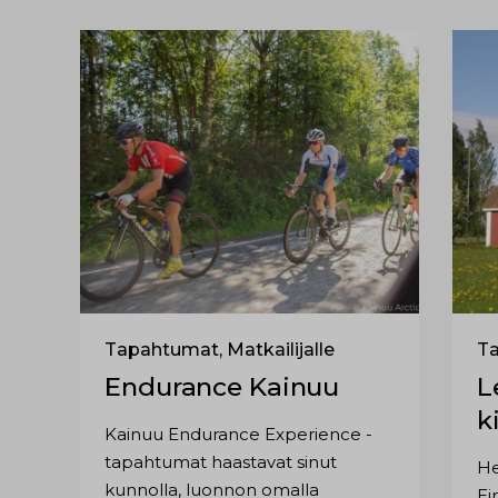
Tapahtumat, Matkailijalle
Ta
Endurance Kainuu
L
k
Kainuu Endurance Experience -
tapahtumat haastavat sinut
He
kunnolla, luonnon omalla
Ei