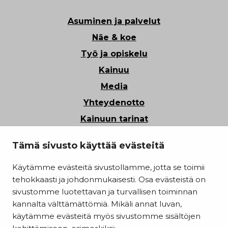
Asuminen ja palvelut
Näe & koe
Työ ja opiskelu
Kainuu
Media
Yhteydenotto
Kainuun tarinat
Tietosuoja
Tämä sivusto käyttää evästeitä
Saavutettavuusseloste
Käytämme evästeitä sivustollamme, jotta se toimii
Evästeasetukset
tehokkaasti ja johdonmukaisesti. Osa evästeistä on
Kainuun liitto
sivustomme luotettavan ja turvallisen toiminnan
kannalta välttämättömiä. Mikäli annat luvan,
käytämme evästeitä myös sivustomme sisältöjen