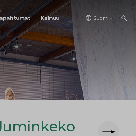
apahtumat
Kainuu
Suomi
Juminkeko