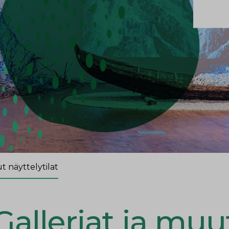
t näyttelytilat
Galleriat ja muu