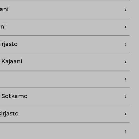
ani
ni
rjasto
 Kajaani
n, Sotkamo
rjasto