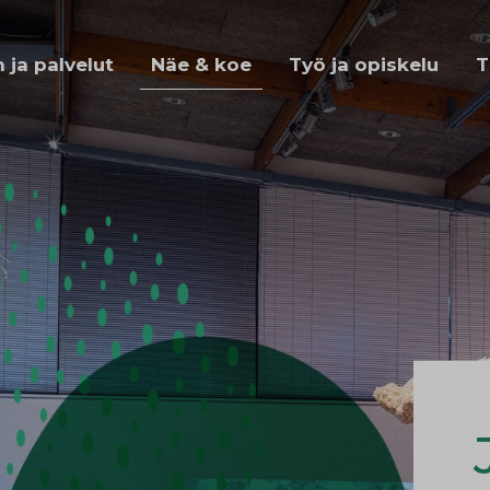
ja palvelut
Näe & koe
Työ ja opiskelu
T