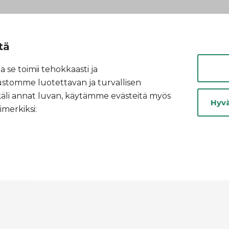
tä
 se toimii tehokkaasti ja
vustomme luotettavan ja turvallisen
käli annat luvan, käytämme evästeitä myös
Hyvä
imerkiksi:
listamme
ottamaan
ymbolia