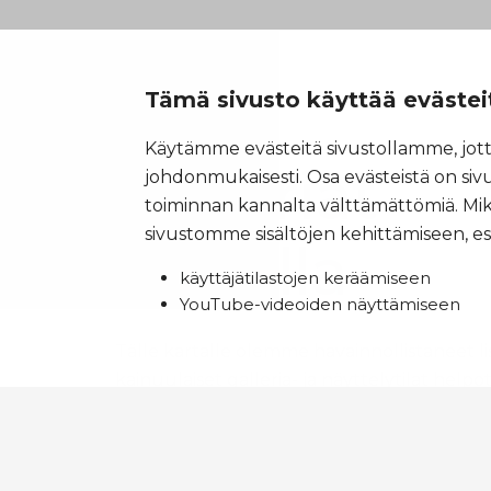
Tämä sivusto käyttää evästei
Käytämme evästeitä sivustollamme, jotta
Galleriat
johdonmukaisesti. Osa evästeistä on si
toiminnan kannalta välttämättömiä. Mi
sivustomme sisältöjen kehittämiseen, es
kartalla
käyttäjätilastojen keräämiseen
YouTube-videoiden näyttämiseen
Tälle kartalle olemme havainnollistaneet 
kainuulaiset galleria- ja näyttelytilat help
reittisuunnitteluasi. Klikkaamalla kartan s
näet, mistä kohteesta on kysymys.