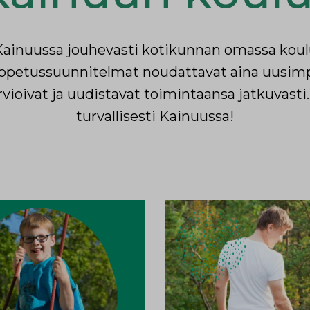
 Kainuussa jouhevasti kotikunnan omassa koul
a opetussuunnitelmat noudattavat aina uusimpi
rvioivat ja uudistavat toimintaansa jatkuvasti.
turvallisesti Kainuussa!