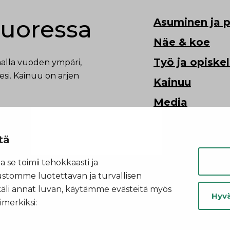
uoressa
Asuminen ja p
Näe & koe
Työ ja opiske
malla vuoden ympäri,
esi. Kainuu on arjen
Kainuu
Media
tä
 se toimii tehokkaasti ja
vustomme luotettavan ja turvallisen
käli annat luvan, käytämme evästeitä myös
Hyvä
imerkiksi: