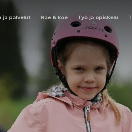
ja palvelut
Näe & koe
Työ ja opiskelu
T