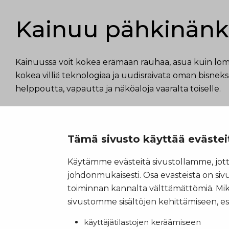
Kainuu pähkinänk
Kainuussa voit kokea erämaan rauhaa, asua kuin lo
kokea villiä teknologiaa ja uudisraivata oman bisneks
helppoutta, vapautta ja näköaloja vaaralta toiselle.
Tämä sivusto käyttää evästei
Käytämme evästeitä sivustollamme, jotta
johdonmukaisesti. Osa evästeistä on si
toiminnan kannalta välttämättömiä. Mi
sivustomme sisältöjen kehittämiseen, es
Digi- ja mainostoimisto Höyry Rovaniemi ja Oulu
© Kainuu 2022
käyttäjätilastojen keräämiseen