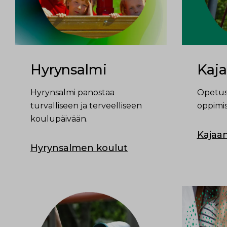
Hyrynsalmi
Kaja
Hyrynsalmi panostaa
Opetus
turvalliseen ja terveelliseen
oppimis
koulupäivään.
Kajaan
Hyrynsalmen koulut