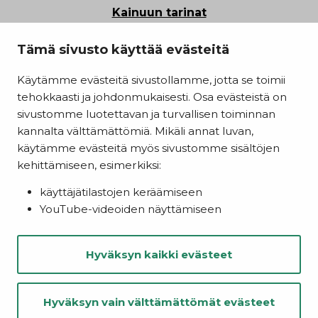
Kainuun tarinat
Tietosuoja
Tämä sivusto käyttää evästeitä
Saavutettavuusseloste
Käytämme evästeitä sivustollamme, jotta se toimii
Evästeasetukset
tehokkaasti ja johdonmukaisesti. Osa evästeistä on
Kainuun liitto
sivustomme luotettavan ja turvallisen toiminnan
kannalta välttämättömiä. Mikäli annat luvan,
käytämme evästeitä myös sivustomme sisältöjen
kehittämiseen, esimerkiksi:
käyttäjätilastojen keräämiseen
YouTube-videoiden näyttämiseen
Hyväksyn kaikki evästeet
Hyväksyn vain välttämättömät evästeet
© Kainuu 2022