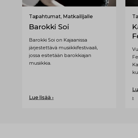
Tapahtumat, Matkailijalle
T
Barokki Soi
K
F
Barokki Soi on Kajaanissa
järjestettävä musiikkifestivaali,
Vu
jossa esitetään barokkiajan
Fe
musiikkia.
K
ku
yh
Da
Lu
Lue lisää ›
›