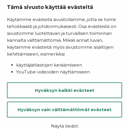
Tietosuoja
Tämä sivusto käyttää evästeitä
Saavutettavuusseloste
Käytämme evästeitä sivustollamme, jotta se toimii
Evästeasetukset
tehokkaasti ja johdonmukaisesti. Osa evästeistä on
Kainuun liitto
sivustomme luotettavan ja turvallisen toiminnan
kannalta välttämättömiä. Mikäli annat luvan,
käytämme evästeitä myös sivustomme sisältöjen
kehittämiseen, esimerkiksi:
käyttäjätilastojen keräämiseen
YouTube-videoiden näyttämiseen
Hyväksyn kaikki evästeet
Hyväksyn vain välttämättömät evästeet
© Kainuu 2022
Digi- ja mainostoimisto Höyry Rovaniemi ja Oulu
Näytä tiedot