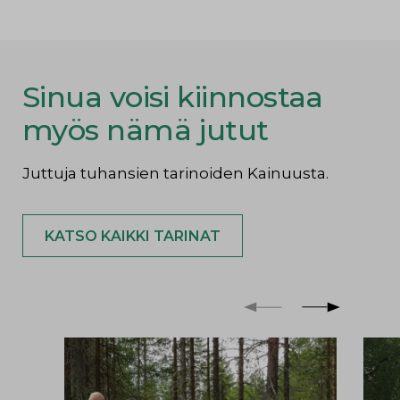
e
t
t
r
b
t
s
e
o
e
A
o
r
p
k
p
Sinua voisi kiinnostaa
myös nämä jutut
Juttuja tuhansien tarinoiden Kainuusta.
KATSO KAIKKI TARINAT