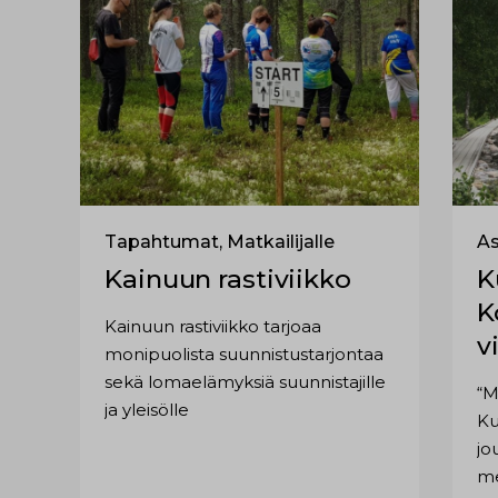
Tapahtumat, Matkailijalle
As
Kainuun rastiviikko
K
K
Kainuun rastiviikko tarjoaa
v
monipuolista suunnistustarjontaa
sekä lomaelämyksiä suunnistajille
“M
ja yleisölle
Ku
jouko
me