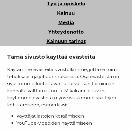
Työ ja opiskelu
Kainuu
Media
Yhteydenotto
Kainuun tarinat
Tietosuoja
Tämä sivusto käyttää evästeitä
Saavutettavuusseloste
Käytämme evästeitä sivustollamme, jotta se toimii
Evästeasetukset
tehokkaasti ja johdonmukaisesti. Osa evästeistä on
Kainuun liitto
sivustomme luotettavan ja turvallisen toiminnan
kannalta välttämättömiä. Mikäli annat luvan,
käytämme evästeitä myös sivustomme sisältöjen
kehittämiseen, esimerkiksi:
käyttäjätilastojen keräämiseen
YouTube-videoiden näyttämiseen