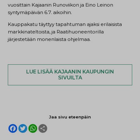
vuosittain Kajaanin Runoviikon ja Eino Leinon
syntymäpäivän 6.7. aikoihin.
Kauppakatu täyttyy tapahtuman ajaksi erilaisista
markkinateltoista, ja Raatihuoneentorilla
järjestetään monenlaista ohjelmaa.
LUE LISÄÄ KAJAANIN KAUPUNGIN
SIVUILTA
Jaa sivu eteenpäin
F
T
W
S
a
w
h
h
c
i
a
a