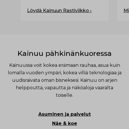
ku
tu
Löydä Kainuun Rastiviikko ›
Mi
Ku
Ku
ai
Ko
ku
Kainuu pähkinänkuoressa
la
tu
Kainuussa voit kokea erämaan rauhaa, asua kuin
si
lomalla vuoden ympäri, kokea villiä teknologiaa ja
va
uudisraivata oman bisneksesi. Kainuu on arjen
ma
helppoutta, vapautta ja näköaloja vaaralta
op
Ku
toiselle.
jo
ma
Asuminen ja palvelut
ma
Näe & koe
L