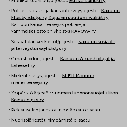
Monikulttuurisuusjärjestöt:
Etnika-Kainuu ry
Potilas-, sairaus- ja kansanterveysjärjestöt:
Kainuun
Muistiyhdistys ry,
Kajaanin seudun invalidit ry
,
Kainuun kansanterveys-, potilas- ja
vammaisjärjestöjen yhdistys
KAPOVA ry
Sosiaalialan verkostot/järjestöt:
Kainuun sosiaali-
ja terveysturvayhdistys ry
Omaishoidon järjestöt:
Kainuun Omaishoitajat ja
Läheiset ry
Mielenterveys järjestöt:
MIELI Kainuun
mielenterveys ry
Ympäristöjärjestöt:
Suomen luonnonsuojeluliiton
Kainuun piiri ry
Pelastusalan järjestöt: nimeämistä ei saatu
Nuorisojärjestöt: nimeämistä ei saatu