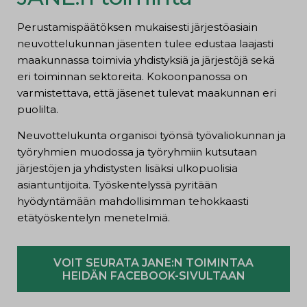
Perustamispäätöksen mukaisesti järjestöasiain
neuvottelukunnan jäsenten tulee edustaa laajasti
maakunnassa toimivia yhdistyksiä ja järjestöjä sekä
eri toiminnan sektoreita. Kokoonpanossa on
varmistettava, että jäsenet tulevat maakunnan eri
puolilta.
Neuvottelukunta organisoi työnsä työvaliokunnan ja
työryhmien muodossa ja työryhmiin kutsutaan
järjestöjen ja yhdistysten lisäksi ulkopuolisia
asiantuntijoita. Työskentelyssä pyritään
hyödyntämään mahdollisimman tehokkaasti
etätyöskentelyn menetelmiä.
VOIT SEURATA JANE:N TOIMINTAA
HEIDÄN FACEBOOK-SIVULTAAN