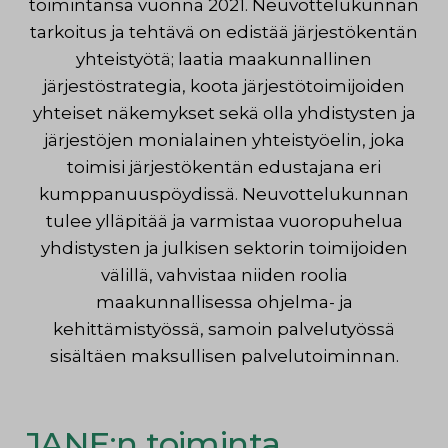
toimintansa vuonna 2021. Neuvottelukunnan
tarkoitus ja tehtävä on edistää järjestökentän
yhteistyötä; laatia maakunnallinen
järjestöstrategia, koota järjestötoimijoiden
yhteiset näkemykset sekä olla yhdistysten ja
järjestöjen monialainen yhteistyöelin, joka
toimisi järjestökentän edustajana eri
kumppanuuspöydissä. Neuvottelukunnan
tulee ylläpitää ja varmistaa vuoropuhelua
yhdistysten ja julkisen sektorin toimijoiden
välillä, vahvistaa niiden roolia
maakunnallisessa ohjelma- ja
kehittämistyössä, samoin palvelutyössä
sisältäen maksullisen palvelutoiminnan.
JANE:n toiminta