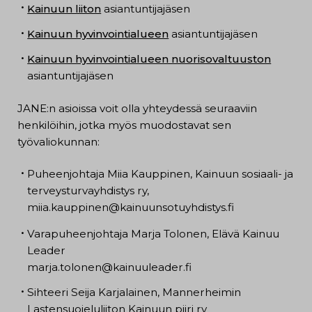
Kainuun liiton
asiantuntijajäsen
Kainuun hyvinvointialueen
asiantuntijajäsen
Kainuun hyvinvointialueen nuorisovaltuuston
asiantuntijajäsen
JANE:n asioissa voit olla yhteydessä seuraaviin
henkilöihin, jotka myös muodostavat sen
työvaliokunnan:
Puheenjohtaja Miia Kauppinen, Kainuun sosiaali- ja
terveysturvayhdistys ry,
miia.kauppinen@kainuunsotuyhdistys.fi
Varapuheenjohtaja Marja Tolonen, Elävä Kainuu
Leader
marja.tolonen@kainuuleader.fi
Sihteeri Seija Karjalainen, Mannerheimin
Lastensuojeluliiton Kainuun piiri ry