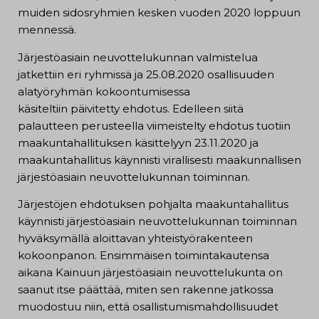
muiden sidosryhmien kesken vuoden 2020 loppuun
mennessä.
Järjestöasiain neuvottelukunnan valmistelua
jatkettiin eri ryhmissä ja 25.08.2020 osallisuuden
alatyöryhmän kokoontumisessa
käsiteltiin päivitetty ehdotus. Edelleen siitä
palautteen perusteella viimeistelty ehdotus tuotiin
maakuntahallituksen käsittelyyn 23.11.2020 ja
maakuntahallitus käynnisti virallisesti maakunnallisen
järjestöasiain neuvottelukunnan toiminnan.
Järjestöjen ehdotuksen pohjalta maakuntahallitus
käynnisti järjestöasiain neuvottelukunnan toiminnan
hyväksymällä aloittavan yhteistyörakenteen
kokoonpanon. Ensimmäisen toimintakautensa
aikana Kainuun järjestöasiain neuvottelukunta on
saanut itse päättää, miten sen rakenne jatkossa
muodostuu niin, että osallistumismahdollisuudet