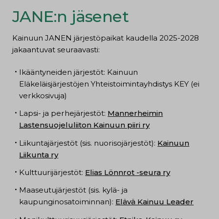
JANE:n jäsenet
Kainuun JANEN järjestöpaikat kaudella 2025-2028
jakaantuvat seuraavasti:
Ikääntyneiden järjestöt: Kainuun
Eläkeläisjärjestöjen Yhteistoimintayhdistys KEY (ei
verkkosivuja)
Lapsi- ja perhejärjestöt:
Mannerheimin
Lastensuojeluliiton Kainuun piiri ry
Liikuntajärjestöt (sis. nuorisojärjestöt):
Kainuun
Liikunta ry
Kulttuurijärjestöt:
Elias Lönnrot -seura ry
Maaseutujärjestöt (sis. kylä- ja
kaupunginosatoiminnan):
Elävä Kainuu Leader