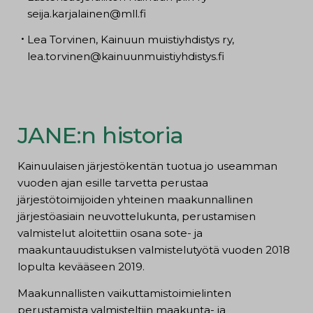
seija.karjalainen@mll.fi
Lea Torvinen, Kainuun muistiyhdistys ry,
lea.torvinen@kainuunmuistiyhdistys.fi
JANE:n historia
Kainuulaisen järjestökentän tuotua jo useamman
vuoden ajan esille tarvetta perustaa
järjestötoimijoiden yhteinen maakunnallinen
järjestöasiain neuvottelukunta, perustamisen
valmistelut aloitettiin osana sote- ja
maakuntauudistuksen valmistelutyötä vuoden 2018
lopulta kevääseen 2019.
Maakunnallisten vaikuttamistoimielinten
perustamista valmisteltiin maakunta- ja