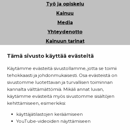
Työ ja opiskelu
Kainuu
Media
Yhteydenotto
Kainuun tarinat
Tietosuoja
Tämä sivusto käyttää evästeitä
Saavutettavuusseloste
Käytämme evästeitä sivustollamme, jotta se toimii
Evästeasetukset
tehokkaasti ja johdonmukaisesti. Osa evästeistä on
Kainuun liitto
sivustomme luotettavan ja turvallisen toiminnan
kannalta välttämättömiä. Mikäli annat luvan,
käytämme evästeitä myös sivustomme sisältöjen
kehittämiseen, esimerkiksi:
käyttäjätilastojen keräämiseen
YouTube-videoiden näyttämiseen